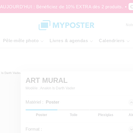
JOURD’HUI : Bénéficiez de 10% EXTRA dès 2 produits.
•
C
Not
Pêle-mêle photo
Livres & agendas
Calendriers
ART MURAL
Modèle : Anakin Is Darth Vader
Matériel :
Poster
Poster
Toile
Plexiglas
Al
Format :