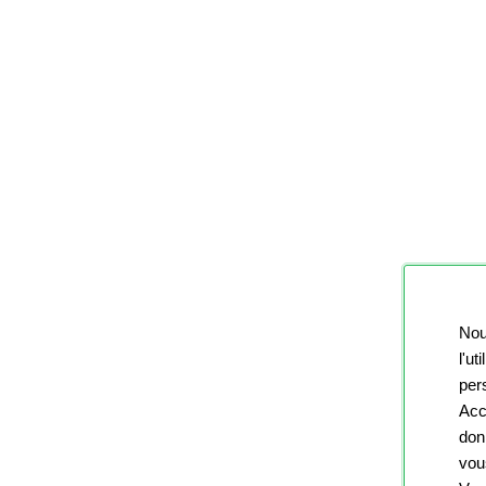
Nou
l'ut
pers
Acc
don
vou