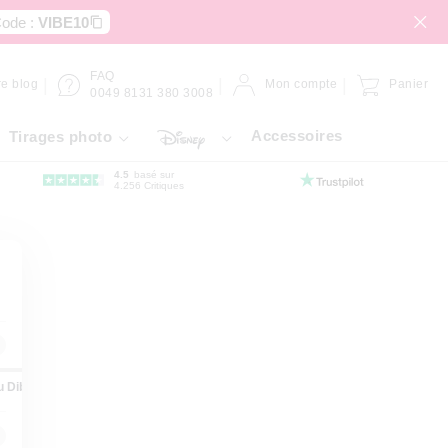
ode :
VIBE10
FAQ
re blog
Mon compte
Panier
0049 8131 380 3008
Accessoires
Tirages photo
4.5
basé sur
4.256 Critiques
u Dibond
Panneau Forex
Gallery Bond
Hahnemühle
Film a