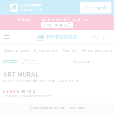
MYPOSTER
Vers l’appli
(4,6)
🪩 Bénéficiez de 10% EXTRA dès 2 produits.
Code :
VIBE10
Déco murale
Livres photo
Cadres
Pêle-mêle photo
4.5
basé sur
4.256 Critiques
ART MURAL
Modèle : The Mandalorian and Grogu - Walker Assault
53,99 €
98,49 €
TVA incluse, hors frais d’expédition