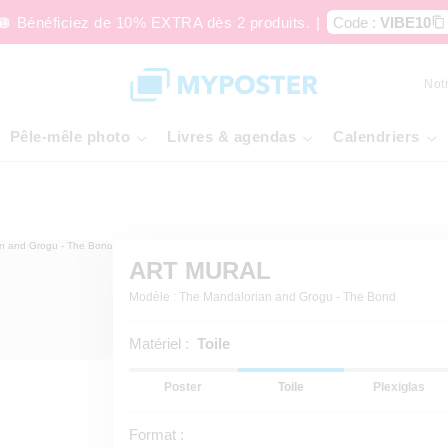
🪩 Bénéficiez de 10% EXTRA dès 2 produits.
|
Code :
VIBE10
Not
Pêle-mêle photo
Livres & agendas
Calendriers
ART MURAL
Modèle : The Mandalorian and Grogu - The Bond
Matériel :
Toile
Poster
Toile
Plexiglas
Format :