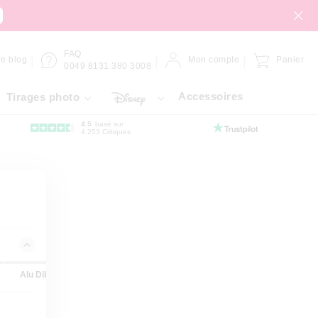
FAQ
re blog
Mon compte
Panier
0049 8131 380 3008
Accessoires
Tirages photo
4.5
basé sur
4.253 Critiques
Alu Dibond
Panneau Forex
Gallery Bond
Hahnemühle