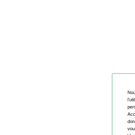
Nou
l'ut
pers
Acc
don
vou