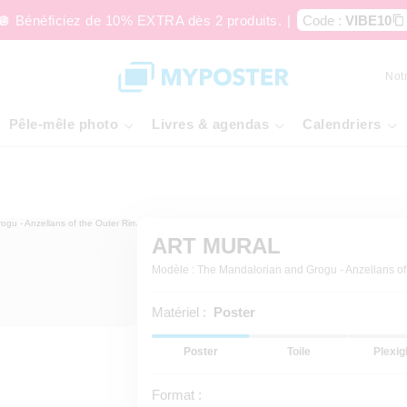
🪩 Bénéficiez de 10% EXTRA dès 2 produits.
|
Code :
VIBE10
Not
Pêle-mêle photo
Livres & agendas
Calendriers
ART MURAL
Modèle : The Mandalorian and Grogu - Anzellans of
Matériel :
Poster
Poster
Toile
Plexig
Format :