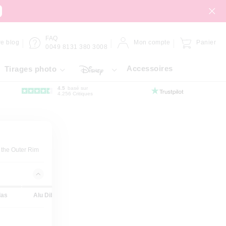
FAQ
re blog
Mon compte
Panier
0049 8131 380 3008
Accessoires
Tirages photo
4.5
basé sur
4.256 Critiques
 the Outer Rim
las
Alu Dibond
Panneau Forex
Gallery Bond
Hahnemüh