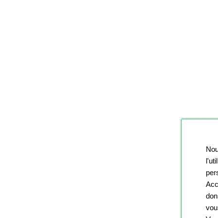
Nou
l'ut
pers
Acc
don
vou