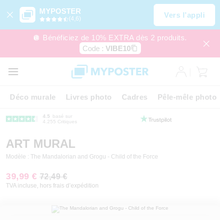
MYPOSTER
Vers l’appli
(4,6)
🪩 Bénéficiez de 10% EXTRA dès 2 produits.
Code :
VIBE10
Déco murale
Livres photo
Cadres
Pêle-mêle photo
4.5
basé sur
4.255 Critiques
ART MURAL
Modèle : The Mandalorian and Grogu - Child of the Force
39,99 €
72,49 €
TVA incluse, hors frais d’expédition