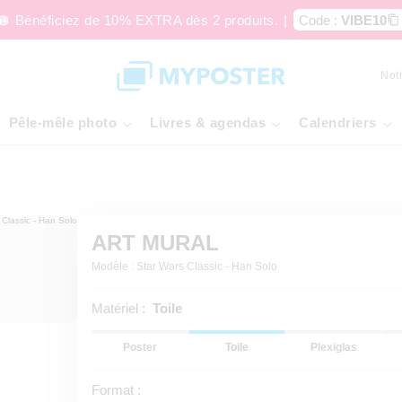
🪩 Bénéficiez de 10% EXTRA dès 2 produits.
|
Code :
VIBE10
Not
Pêle-mêle photo
Livres & agendas
Calendriers
ART MURAL
Modèle : Star Wars Classic - Han Solo
Matériel :
Toile
Poster
Toile
Plexiglas
Format :