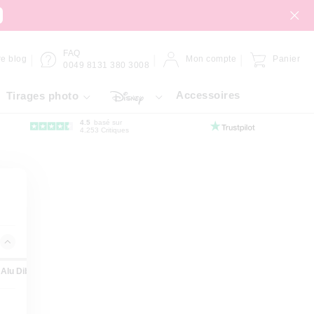
FAQ
re blog
Mon compte
Panier
0049 8131 380 3008
Accessoires
Tirages photo
4.5
basé sur
4.253 Critiques
Alu Dibond
Panneau Forex
Gallery Bond
Hahnemühle
Fil