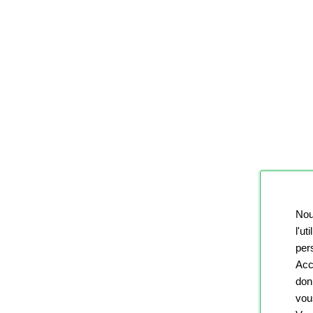
Nou
l'ut
pers
Acc
don
vou