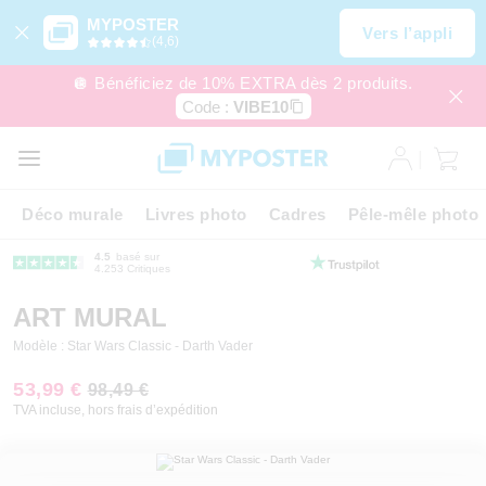
MYPOSTER
Vers l’appli
(4,6)
🪩 Bénéficiez de 10% EXTRA dès 2 produits.
Code :
VIBE10
Déco murale
Livres photo
Cadres
Pêle-mêle photo
4.5
basé sur
4.253 Critiques
ART MURAL
Modèle : Star Wars Classic - Darth Vader
53,99 €
98,49 €
TVA incluse, hors frais d’expédition