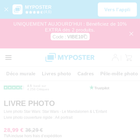
MYPOSTER
Vers l’appli
(4,6)
UNIQUEMENT AUJOURD’HUI : Bénéficiez de 10%
EXTRA dès 2 produits.
Code :
VIBE10
Déco murale
Livres photo
Cadres
Pêle-mêle photo
4.5
basé sur
4.256 Critiques
LIVRE PHOTO
Livre photo Star Wars: Star Wars - Le Mandalorien & L'Enfant
Livre photo couverture rigide : A4 portrait
28,99 €
36,29 €
TVA incluse hors frais d’expédition