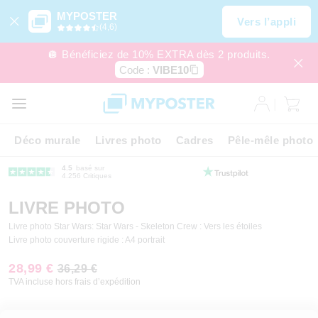
MYPOSTER
Vers l’appli
(4,6)
🪩 Bénéficiez de 10% EXTRA dès 2 produits.
Code :
VIBE10
Déco murale
Livres photo
Cadres
Pêle-mêle photo
4.5
basé sur
4.256 Critiques
LIVRE PHOTO
Livre photo Star Wars: Star Wars - Skeleton Crew : Vers les étoiles
Livre photo couverture rigide : A4 portrait
28,99 €
36,29 €
TVA incluse hors frais d’expédition