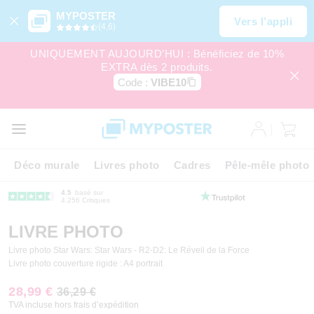
MYPOSTER
Vers l’appli
(4,6)
UNIQUEMENT AUJOURD’HUI : Bénéficiez de 10%
EXTRA dès 2 produits.
Code :
VIBE10
Déco murale
Livres photo
Cadres
Pêle-mêle photo
4.5
basé sur
4.256 Critiques
LIVRE PHOTO
Livre photo Star Wars: Star Wars - R2-D2: Le Réveil de la Force
Livre photo couverture rigide : A4 portrait
28,99 €
36,29 €
TVA incluse hors frais d’expédition