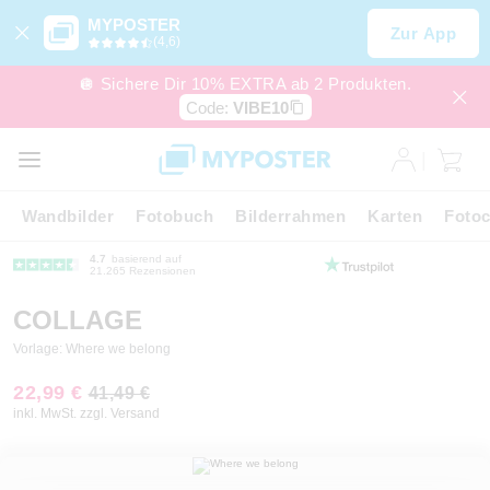
MYPOSTER
Zur App
(4,6)
🪩 Sichere Dir 10% EXTRA ab 2 Produkten.
Code:
VIBE10
Wandbilder
Fotobuch
Bilderrahmen
Karten
Fotoc
4.7
basierend auf
21.265 Rezensionen
COLLAGE
Vorlage: Where we belong
22,99 €
41,49 €
inkl. MwSt. zzgl. Versand