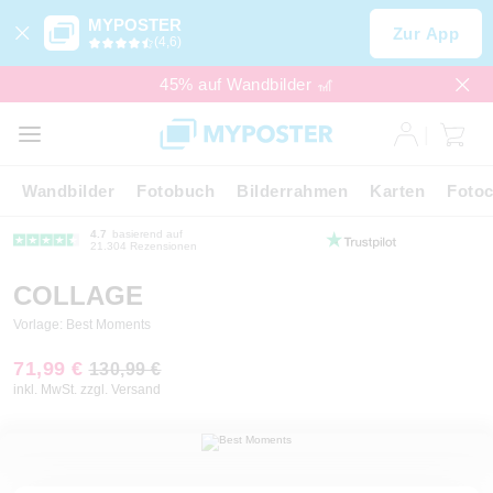
MYPOSTER
Zur App
(4,6)
45% auf Wandbilder 🎢
Wandbilder
Fotobuch
Bilderrahmen
Karten
Fotoc
4.7
basierend auf
21.304 Rezensionen
COLLAGE
Vorlage: Best Moments
71,99 €
130,99 €
inkl. MwSt. zzgl. Versand