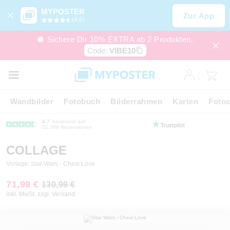
MYPOSTER
Zur App
(4,6)
🪩 Sichere Dir 10% EXTRA ab 2 Produkten.
Code:
VIBE10
Wandbilder
Fotobuch
Bilderrahmen
Karten
Fotoc
4.7
basierend auf
21.289 Rezensionen
COLLAGE
Vorlage: Star Wars - Chew Love
71,99 €
130,99 €
inkl. MwSt. zzgl. Versand