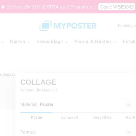
🪩 Sichere Dir 10% EXTRA ab 2 Produkten.
|
Code:
VIBE10
Fotomaga
Karten
Fotocollage
Planer & Bücher
Fotok
COLLAGE
Vorlage: The Magic 13
Material:
Poster
Poster
Leinwand
Acryl-Glas
Alu-D
Format: