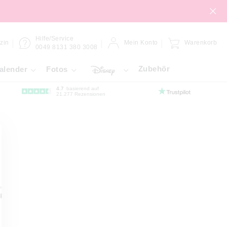
Hilfe/Service
zin
Mein Konto
Warenkorb
0049 8131 380 3008
Zubehör
alender
Fotos
4.7
basierend auf
21.277 Rezensionen
ibond
Forex-Platte
Gallery-Bond
Hahnemühle
Klebefol