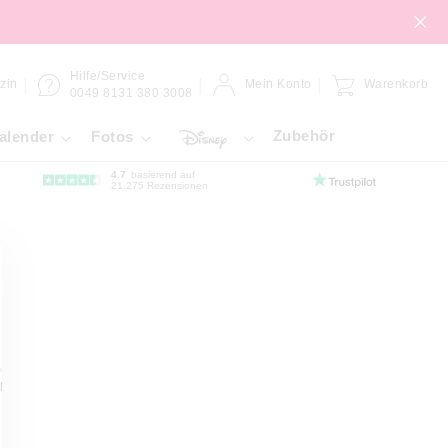
Hilfe/Service
zin
Mein Konto
Warenkorb
0049 8131 380 3008
Zubehör
alender
Fotos
4.7
basierend auf
21.275 Rezensionen
ibond
Forex-Platte
Gallery-Bond
Hahnemühle
Klebefol