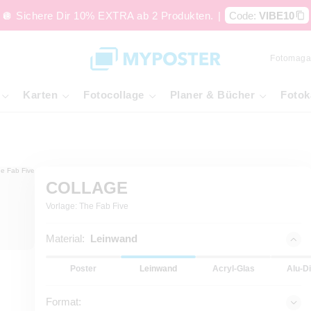
🪩 Sichere Dir 10% EXTRA ab 2 Produkten.
|
Code:
VIBE10
Fotomaga
Karten
Fotocollage
Planer & Bücher
Fotok
COLLAGE
Vorlage: The Fab Five
Material:
Leinwand
Poster
Leinwand
Acryl-Glas
Alu-D
Format: