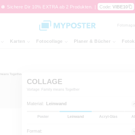
🪩 Sichere Dir 10% EXTRA ab 2 Produkten.
|
Code:
VIBE10
Fotomaga
Karten
Fotocollage
Planer & Bücher
Fotok
COLLAGE
Vorlage: Family means Together
Material:
Leinwand
Poster
Leinwand
Acryl-Glas
A
Format: