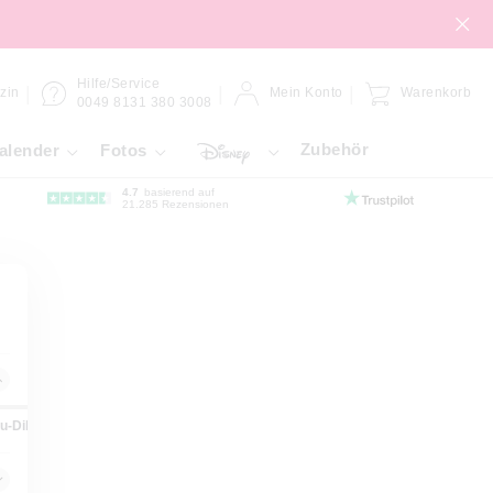
Hilfe/Service
zin
Mein Konto
Warenkorb
0049 8131 380 3008
Zubehör
alender
Fotos
4.7
basierend auf
21.285 Rezensionen
lu-Dibond
Forex-Platte
Gallery-Bond
Hahnemühle
Kleb