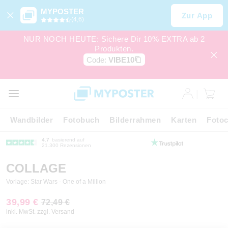
MYPOSTER
Zur App
(4,6)
NUR NOCH HEUTE: Sichere Dir 10% EXTRA ab 2
Produkten.
Code:
VIBE10
Wandbilder
Fotobuch
Bilderrahmen
Karten
Fotoc
4.7
basierend auf
21.300 Rezensionen
COLLAGE
Vorlage: Star Wars - One of a Million
39,99 €
72,49 €
inkl. MwSt. zzgl. Versand