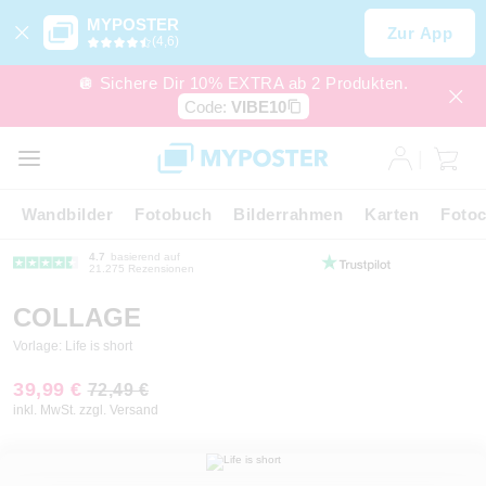
MYPOSTER
Zur App
(4,6)
🪩 Sichere Dir 10% EXTRA ab 2 Produkten.
Code:
VIBE10
Wandbilder
Fotobuch
Bilderrahmen
Karten
Fotoc
4.7
basierend auf
21.275 Rezensionen
COLLAGE
Vorlage: Life is short
39,99 €
72,49 €
inkl. MwSt. zzgl. Versand