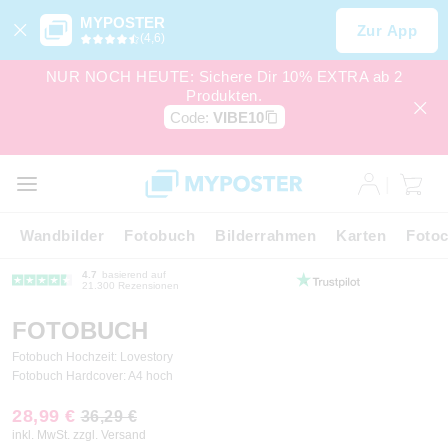
MYPOSTER
Zur App
(4,6)
NUR NOCH HEUTE: Sichere Dir 10% EXTRA ab 2
Produkten.
Code:
VIBE10
Wandbilder
Fotobuch
Bilderrahmen
Karten
Fotoc
4.7
basierend auf
21.300 Rezensionen
FOTOBUCH
Fotobuch Hochzeit: Lovestory
Fotobuch Hardcover: A4 hoch
28,99 €
36,29 €
inkl. MwSt. zzgl. Versand