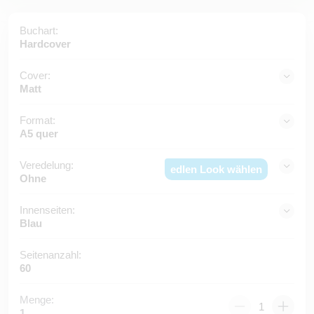
Buchart:
Hardcover
Cover:
Matt
Format:
A5 quer
Veredelung:
edlen Look wählen
Ohne
Innenseiten:
Blau
Seitenanzahl:
60
Menge:
1