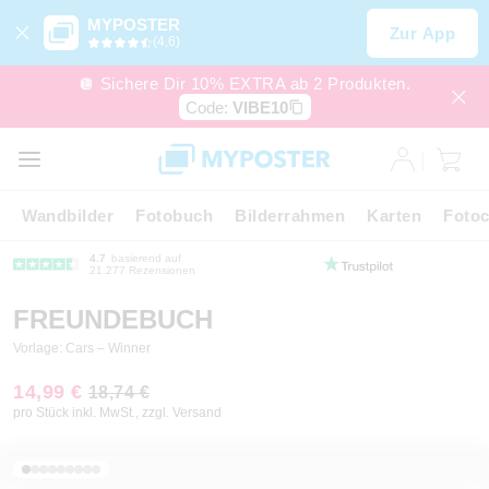
MYPOSTER
Zur App
(4,6)
🪩 Sichere Dir 10% EXTRA ab 2 Produkten.
Code:
VIBE10
Wandbilder
Fotobuch
Bilderrahmen
Karten
Fotoc
4.7
basierend auf
21.277 Rezensionen
FREUNDEBUCH
Vorlage: Cars – Winner
14,99 €
18,74 €
pro Stück inkl. MwSt., zzgl. Versand