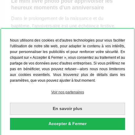
Le mini livre photo pour apprivoiser les
heureux moments d'un anniversaire
Dans le prolongement de la naissance et du
baptême, l’anniversaire est une échéance festive.
Que ce soit l’anniversaire de votre enfant, celui de
Nous utilisons des cookies et d'autres technologies pour vous faciliter
votre compagnon ou de votre compagne, celui d’un
l'utilisation de notre site web, pour adapter le contenu à vos intérêts,
proche, le vôtre ou même votre anniversaire de
pour personnaliser les publicités et pour renforcer votre sécurité. En
mariage, tous ces prétextes sont bons pour créer un
cliquant sur « Accepter & Fermer », vous consentez au traitement et au
mini livre photo personnalisé. Il en va de même pour
partage de vos données avec d'autres entreprises. Si vous préférez ne
pas en bénéficier, vous pouvez refuser—alors nous nous limiterons
des fiançailles, les fêtes de fin d’année, des
aux cookies essentiels. Vous trouverez plus de détails dans les
vacances, etc. Vous pourriez créer un mini livre
paramètres, que vous pouvez ajuster à tout moment.
photo à partir des belles images capturées à ces
Voir nos partenaires
diverses occasions de votre vie. Dès que votre livre
photo au mini format est conçu, vous pouvez le
feuilleter en famille ou
l’offrir à vos proches
et amis.
En savoir plus
Faites-vous donc plaisir !
Accepter & Fermer