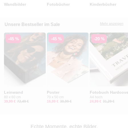
Wandbilder
Fotobücher
Kinderbücher
Mehr anzeigen
Unsere Bestseller im Sale
-45 %
-45 %
-20 %
Leinwand
Poster
Fotobuch Hardcove
80 x 60 cm
70 x 50 cm
A4 hoch
39,99 €
72,49 €
16,99 €
30,99 €
24,99 €
31,29 €
Echte Momente, echte Bilder.