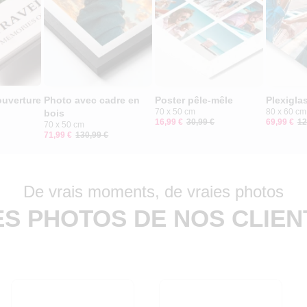
ouverture
Photo avec cadre en
Poster pêle-mêle
Plexigla
70 x 50 cm
80 x 60 cm
bois
16,99 €
30,99 €
69,99 €
12
70 x 50 cm
71,99 €
130,99 €
De vrais moments, de vraies photos
ES PHOTOS DE NOS CLIEN