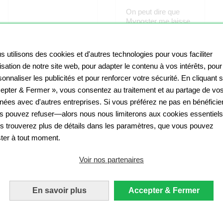
On peut dire que
Myposter me laisse
une très belle
Incroyable ! Sublime
impression. La
mon entrée
qualité est au
s utilisons des cookies et d'autres technologies pour vous faciliter
Moret Elodie
rendez-vous ;
ilisation de notre site web, pour adapter le contenu à vos intérêts, pour
pourtant avec
onnaliser les publicités et pour renforcer votre sécurité. En cliquant 
l'image de départ, ce
Bruno Theil
n'était pas évident.
epter & Fermer », vous consentez au traitement et au partage de vo
nées avec d'autres entreprises. Si vous préférez ne pas en bénéficier
s pouvez refuser—alors nous nous limiterons aux cookies essentiels
s trouverez plus de détails dans les paramètres, que vous pouvez
ster à tout moment.
Voir nos partenaires
En savoir plus
Accepter & Fermer