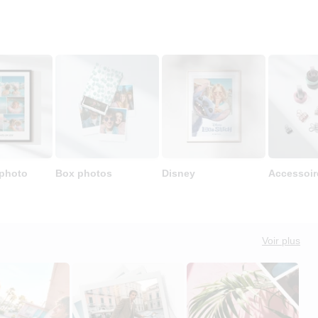
 photo
Box photos
Disney
Accessoir
Voir plus