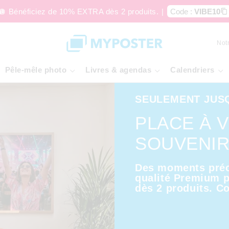
🪩 Bénéficiez de 10% EXTRA dès 2 produits.
|
Code :
VIBE10
Not
Pêle-mêle photo
Livres & agendas
Calendriers
SEULEMENT JUS
PLACE À 
SOUVENI
Des moments préc
qualité Premium p
dès 2 produits. C