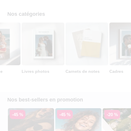
Nos catégories
le
Livres photos
Carnets de notes
Cadres
Nos best-sellers en promotion
-45 %
-45 %
-20 %