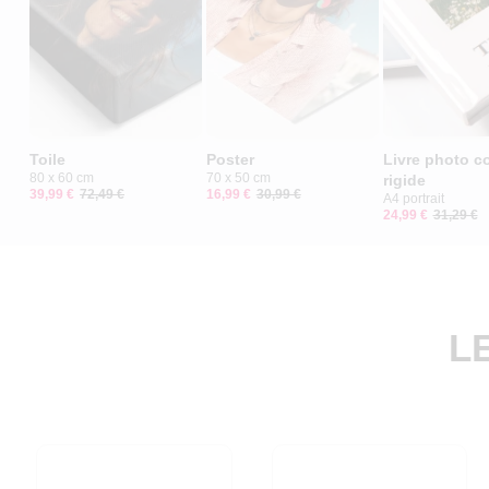
Toile
Poster
Livre photo c
80 x 60 cm
70 x 50 cm
rigide
39,99 €
72,49 €
16,99 €
30,99 €
A4 portrait
24,99 €
31,29 €
L