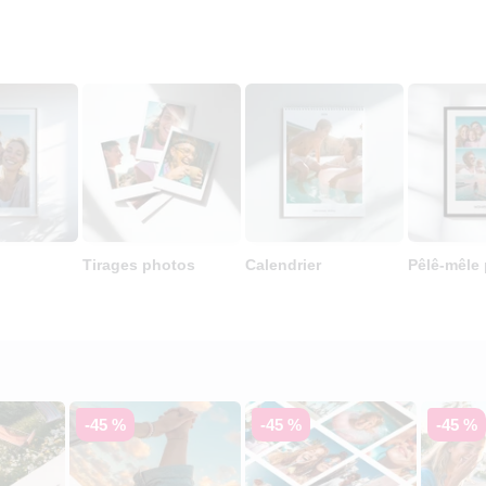
Tirages photos
Calendrier
Pêlê-mêle
-45 %
-45 %
-45 %