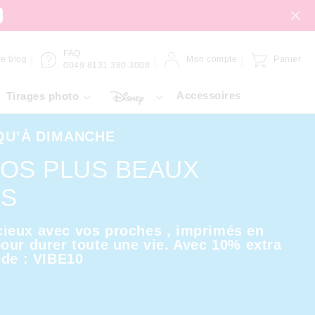
FAQ
re blog
Mon compte
Panier
0049 8131 380 3008
Accessoires
Tirages photo
QU’À DIMANCHE
VOS PLUS BEAUX
RS
ieux avec vos proches , imprimés en
our durer toute une vie. Avec 10% extra
ode : VIBE10