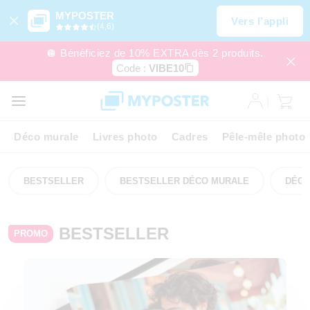
MYPOSTER
Vers l’appli
(4,6)
🪩 Bénéficiez de 10% EXTRA dès 2 produits.
Code :
VIBE10
Déco murale
Livres photo
Cadres
Pêle-mêle photo
BESTSELLER
BESTSELLER DÉCO MURALE
DÉCO
BESTSELLER
PROMO