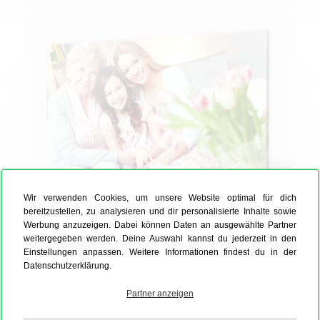
Wir verwenden Cookies, um unsere Website optimal für dich
bereitzustellen, zu analysieren und dir personalisierte Inhalte sowie
Werbung anzuzeigen. Dabei können Daten an ausgewählte Partner
Acrylglas-Bild
weitergegeben werden. Deine Auswahl kannst du jederzeit in den
Das Lieblingsfoto von den Großeltern auf brillantem
Einstellungen anpassen. Weitere Informationen findest du in der
Acrylglas!
Datenschutzerklärung.
Partner anzeigen
60 x 45 cm