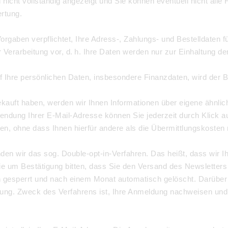
l nicht vollständig angezeigt und Sie können eventuell nicht all
rtung.
Vorgaben verpflichtet, Ihre Adress-, Zahlungs- und Bestelldaten 
erarbeitung vor, d. h. Ihre Daten werden nur zur Einhaltung der
auf Ihre persönlichen Daten, insbesondere Finanzdaten, wird der 
ekauft haben, werden wir Ihnen Informationen über eigene ähnli
ung Ihrer E-Mail-Adresse können Sie jederzeit durch Klick auf 
, ohne dass Ihnen hierfür andere als die Übermittlungskosten 
en wir das sog. Double-opt-in-Verfahren. Das heißt, dass wir I
e um Bestätigung bitten, dass Sie den Versand des Newsletter
 gesperrt und nach einem Monat automatisch gelöscht. Darüber h
ung. Zweck des Verfahrens ist, Ihre Anmeldung nachweisen und 