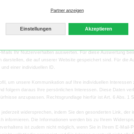
Partner anzeigen
nformationen per E-Mail über Produkte zukommen, die den von 
Einstellungen
Akzeptieren
er einen Abmelde-Link in jeder E-Mail oder per E-Mail an
daten
undlage ist § 7 Abs. 3 UWG.
E-Mails Ihr Nutzerverhalten auswerten. Für diese Auswertung b
n darstellen, die auf unserer Website gespeichert sind. Für die 
nd einer individuellen ID.
ofil, um unsere Kommunikation auf Ihre individuellen Interesse
und folgern daraus Ihre persönlichen Interessen. Diese Daten ve
fnisse anzupassen. Rechtsgrundlage hierfür ist Art. 6 Abs. 1 S.
ederzeit widersprechen, indem Sie den gesonderten Link, der in 
h informieren. Die Informationen werden bis zu Ihrem Widerspru
rverhaltens ist zudem nicht möglich, wenn Sie in Ihrem E-Mail