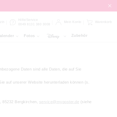
Hilfe/Service
zin
Mein Konto
Warenkorb
0049 8131 380 3008
Zubehör
alender
Fotos
bezogene Daten sind alle Daten, die auf Sie
Sie auf unserer Website herunterladen können (s.
, 85232 Bergkirchen,
service@myposter.de
(siehe