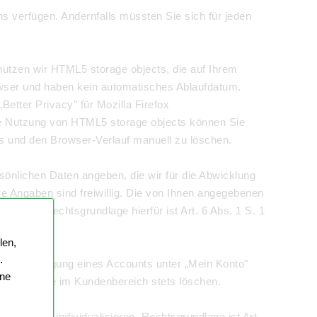
ns verfügen. Andernfalls müssten Sie sich für jeden
 nutzen wir HTML5 storage objects, die auf Ihrem
wser und haben kein automatisches Ablaufdatum.
etter Privacy" für Mozilla Firefox
ie Nutzung von HTML5 storage objects können Sie
s und den Browser-Verlauf manuell zu löschen.
sönlichen Daten angeben, die wir für die Abwicklung
re Angaben sind freiwillig. Die von Ihnen angegebenen
geben. Rechtsgrundlage hierfür ist Art. 6 Abs. 1 S. 1
len,
.
en. Bei Anlegung eines Accounts unter „Mein Konto"
ine
, können Sie im Kundenbereich stets löschen.
sern und individualisieren. Rechtsgrundlage ist Art.