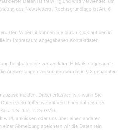
arkierter Daten ist freiwillig und wird verwendet, um
ndung des Newsletters. Rechtsgrundlage ist Art. 6
len. Den Widerruf können Sie durch Klick auf den in
n die im Impressum angegebenen Kontaktdaten
rtung beinhalten die versendeten E-Mails sogenannte
 die Auswertungen verknüpfen wir die in § 3 genannten
sen zuzuschneiden. Dabei erfassen wir, wann Sie
e Daten verknüpfen wir mit von Ihnen auf unserer
Abs. 1 S. 1 lit. f DS-GVO.
lt wird, anklicken oder uns über einen anderen
h einer Abmeldung speichern wir die Daten rein