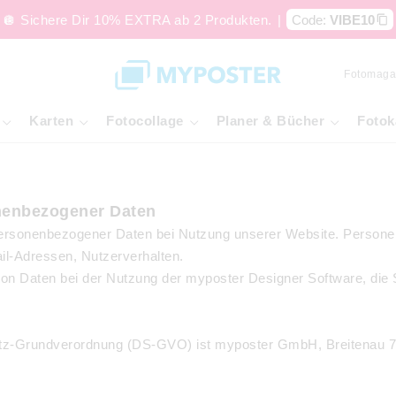
🪩 Sichere Dir 10% EXTRA ab 2 Produkten.
|
Code:
VIBE10
Fotomaga
Karten
Fotocollage
Planer & Bücher
Fotok
onenbezogener Daten
personenbezogener Daten bei Nutzung unserer Website. Personen
il-Adressen, Nutzerverhalten.
von Daten bei der Nutzung der myposter Designer Software, die 
hutz-Grundverordnung (DS-GVO) ist myposter GmbH, Breitenau 7