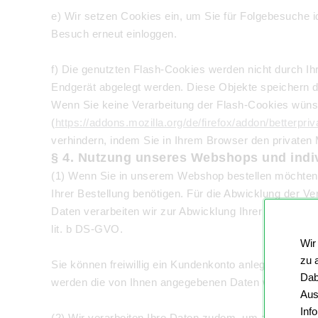
e) Wir setzen Cookies ein, um Sie für Folgebesuche id
Besuch erneut einloggen.
f) Die genutzten Flash-Cookies werden nicht durch Ih
Endgerät abgelegt werden. Diese Objekte speichern 
Wenn Sie keine Verarbeitung der Flash-Cookies wünsch
(
https://addons.mozilla.org/de/firefox/addon/betterpri
verhindern, indem Sie in Ihrem Browser den privaten
§ 4. Nutzung unseres Webshops und indi
(1) Wenn Sie in unserem Webshop bestellen möchten, i
Ihrer Bestellung benötigen. Für die Abwicklung der Ve
Daten verarbeiten wir zur Abwicklung Ihrer Bestellun
lit. b DS-GVO.
Wir
zu 
Sie können freiwillig ein Kundenkonto anlegen, durch
Dab
werden die von Ihnen angegebenen Daten widerruflich 
Aus
Inf
(2) Wir verarbeiten Ihre Daten zudem, um zu lernen, 