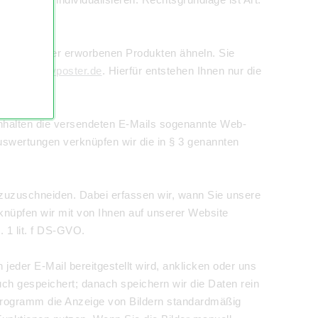
Ihnen vorher erworbenen Produkten ähneln. Sie
schutz@myposter.de
. Hierfür entstehen Ihnen nur die
einhalten die versendeten E-Mails sogenannte Web-
Auswertungen verknüpfen wir die in § 3 genannten
n zuzuschneiden. Dabei erfassen wir, wann Sie unsere
rknüpfen wir mit von Ihnen auf unserer Website
 1 lit. f DS-GVO.
jeder E-Mail bereitgestellt wird, anklicken oder uns
ch gespeichert; danach speichern wir die Daten rein
-Programm die Anzeige von Bildern standardmäßig