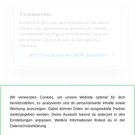
Tischkalender
Perfekt fürs Büro oder den Schreibtisch: Mit edlem
Holzfuß oder Spiralbindung gestaltest Du Deinen
Tischkalender 2026 ganz einfach online. Ideal als
persönliches Geschenk oder für den täglichen
Überblick.
Jetzt Tischkalender 2026 gestalten!
Jetzt Terminkalender 2026 gestalten!
Wir verwenden Cookies, um unsere Website optimal für dich
bereitzustellen, zu analysieren und dir personalisierte Inhalte sowie
Werbung anzuzeigen. Dabei können Daten an ausgewählte Partner
weitergegeben werden. Deine Auswahl kannst du jederzeit in den
Einstellungen anpassen. Weitere Informationen findest du in der
Datenschutzerklärung.