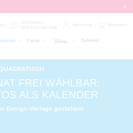
Hilfe/Service
zin
Mein Konto
Warenkorb
0049 8131 380 3008
Zubehör
alender
Fotos
QUADRATISCH
AT FREI WÄHLBAR:
TOS ALS KALENDER
er Design-Vorlage gestalten!