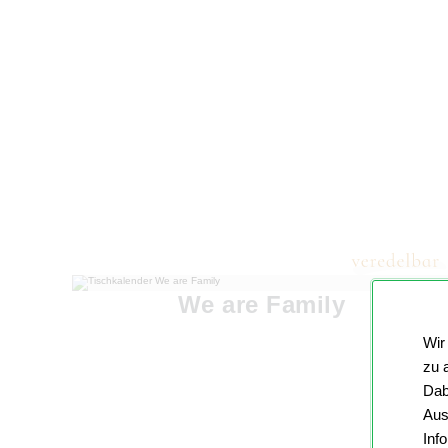
We are Family
Wir
zu 
Dab
Aus
Inf