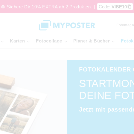
🪩 Sichere Dir 10% EXTRA ab 2 Produkten.
|
Code:
VIBE10
Fotomaga
Karten
Fotocollage
Planer & Bücher
Fotok
FOTOKALENDER 
STARTMON
DEINE FO
Jetzt mit passend