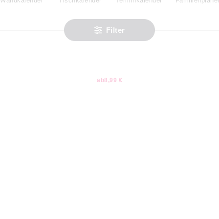
Wandkalender
Tischkalender
Terminkalender
Familienplane
Filter
ab
8,99 €