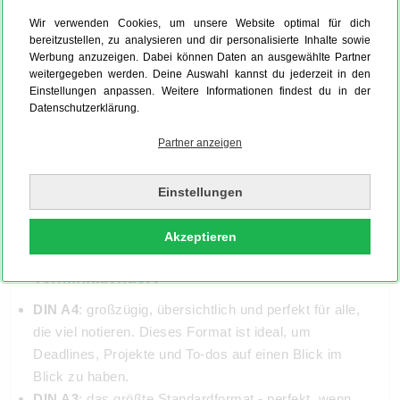
Wir verwenden Cookies, um unsere Website optimal für dich
bereitzustellen, zu analysieren und dir personalisierte Inhalte sowie
Werbung anzuzeigen. Dabei können Daten an ausgewählte Partner
weitergegeben werden. Deine Auswahl kannst du jederzeit in den
Einstellungen anpassen. Weitere Informationen findest du in der
Datenschutzerklärung.
Partner anzeigen
Einstellungen
Akzeptieren
Welches Format passt zu Deinem
Terminkalender?
DIN A4
: großzügig, übersichtlich und perfekt für alle,
die viel notieren. Dieses Format ist ideal, um
Deadlines, Projekte und To-dos auf einen Blick im
Blick zu haben.
DIN A3
: das größte Standardformat - perfekt, wenn