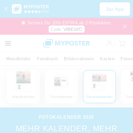
MYPOSTER
Zur App
(4,6)
🪩 Sichere Dir 10% EXTRA ab 2 Produkten.
Code:
VIBE10
Wandbilder
Fotobuch
Bilderrahmen
Karten
Fotoc
Wandkalender
Tischkalender
Terminkalender
Fami
FOTOKALENDER 2026
MEHR KALENDER, MEHR