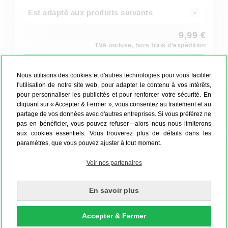
Est adapté aux produits suivants
9,99 €
TVA incluse, hors frais d’expédition
Commander maintenant
Nous utilisons des cookies et d'autres technologies pour vous faciliter
l'utilisation de notre site web, pour adapter le contenu à vos intérêts,
pour personnaliser les publicités et pour renforcer votre sécurité. En
Disponible en 48h Express
cliquant sur « Accepter & Fermer », vous consentez au traitement et au
partage de vos données avec d'autres entreprises. Si vous préférez ne
pas en bénéficier, vous pouvez refuser—alors nous nous limiterons
aux cookies essentiels. Vous trouverez plus de détails dans les
EN SAVOIR PLUS SUR LA
paramètres, que vous pouvez ajuster à tout moment.
CRÉATION DE POSTERS
Voir nos partenaires
Quel support pour votre poster ?
En savoir plus
Accepter & Fermer