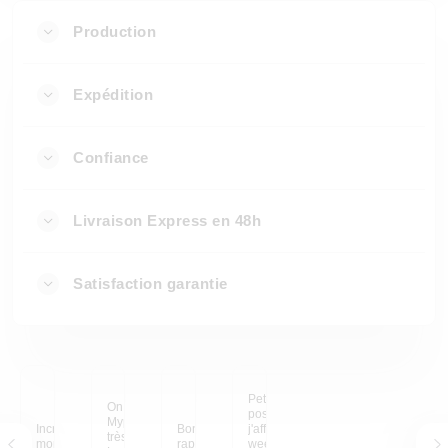
Production
Expédition
Confiance
Livraison Express en 48h
Satisfaction garantie
Petit pêle-mêle de
On peut dire que
posters encadrés que
Myposter me laisse une
Incroyable ! Sublime
Bon qualité prix et
j'afficherai fièrement ce
très belle impression.
mon entrée
rapide
week-end après mon