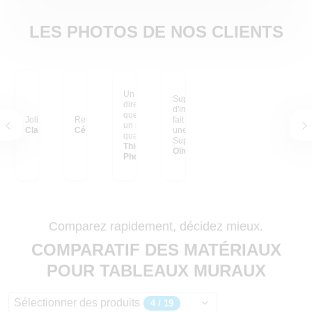
LES PHOTOS DE NOS CLIENTS
Un tirage en impression
Super qualité
directe sur alu dibond
d'impression malgré le
que j'ai positionné sur
Joli
Rendu magnifique !
fait que la base était
un mur extérieur. Belle
Claudia Ünal
Célia Rodrigues
une ancienne photo.
qualité avec du détail et
Support qui résistera au
de la profondeur.
Thierry Maillet
temps
Olivier de Bastogne
Photographie
Comparez rapidement, décidez mieux.
COMPARATIF DES MATÉRIAUX
POUR TABLEAUX MURAUX
Sélectionner des produits
4 / 19