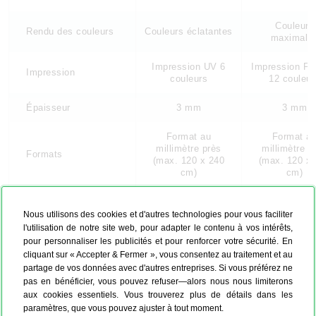
Couleurs
Rendu des couleurs
Couleurs éclatantes
maximale
Impression UV 6
Impression Fin
Impression
couleurs
12 couleur
Épaisseur
3 mm
3 mm
Format au
Format a
millimètre près
millimètre p
Formats
(max. 120 x 240
(max. 120 x 
cm)
cm)
Artbox & caisse
Artbox & cai
Cadres
américaine (bois)
américaine (b
Nous utilisons des cookies et d'autres technologies pour vous faciliter
l'utilisation de notre site web, pour adapter le contenu à vos intérêts,
pour personnaliser les publicités et pour renforcer votre sécurité. En
Suspension métal
Suspension m
Fixation optionnelle
& chevalet
& chevale
cliquant sur « Accepter & Fermer », vous consentez au traitement et au
partage de vos données avec d'autres entreprises. Si vous préférez ne
pas en bénéficier, vous pouvez refuser—alors nous nous limiterons
Express possible
–
aux cookies essentiels. Vous trouverez plus de détails dans les
paramètres, que vous pouvez ajuster à tout moment.