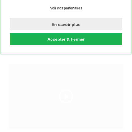
Concevoir
Concevoi
Voir nos partenaires
maintenant
maintena
En savoir plus
Format parfait. Look parfait.
Accepter & Fermer
APERÇU DES FORMATS DE
TABLEAUX MURAUX