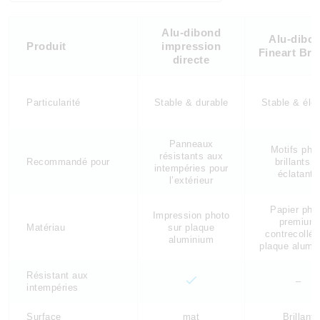
Alu-dibond
Alu-dibo
Produit
impression
Fineart Bril
directe
Particularité
Stable & durable
Stable & élé
Panneaux
Motifs pho
résistants aux
Recommandé pour
brillants e
intempéries pour
éclatants
l’extérieur
Papier pho
Impression photo
premium
Matériau
sur plaque
contrecollé 
aluminium
plaque alumi
Résistant aux
–
intempéries
Surface
mat
Brillant