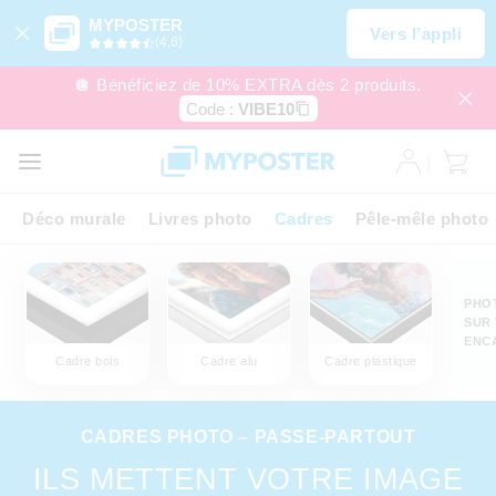
MYPOSTER
Vers l’appli
(4,6)
🪩 Bénéficiez de 10% EXTRA dès 2 produits.
Code :
VIBE10
Déco murale
Livres photo
Cadres
Pêle-mêle photo
PHO
SUR 
ENC
Cadre bois
Cadre alu
Cadre plastique
CADRES PHOTO – PASSE-PARTOUT
ILS METTENT VOTRE IMAGE