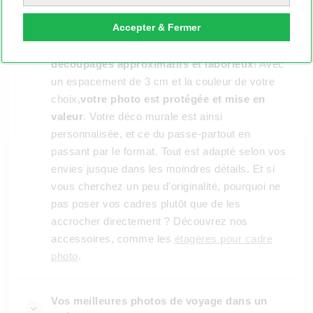
Cela n’a jamais été aussi facile. Avec
Accepter & Fermer
MYPOSTER, votre photo est encadrée avec un
passe-partout réalisé sur mesure :
fini les
découpages approximatifs et laborieux
! Avec
un espacement de 3 cm et la couleur de votre
choix,
votre photo est protégée et mise en
valeur
. Votre déco murale est ainsi
personnalisée, et ce du passe-partout en
passant par le format. Tout est adapté selon vos
envies jusque dans les moindres détails. Et si
vous cherchez un peu d’originalité, pourquoi ne
pas poser vos cadres plutôt que de les
accrocher directement ? Découvrez nos
accessoires, comme les
étagères pour cadre
photo
.
Vos meilleures photos de voyage dans un