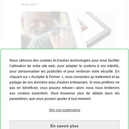
murale !
Nous utilisons des cookies et d'autres technologies pour vous faciliter
l'utilisation de notre site web, pour adapter le contenu à vos intérêts,
pour personnaliser les publicités et pour renforcer votre sécurité. En
cliquant sur « Accepter & Fermer », vous consentez au traitement et au
partage de vos données avec d'autres entreprises. Si vous préférez ne
pas en bénéficier, vous pouvez refuser—alors nous nous limiterons
Une déco murale avec MYPOSTER n’est plus
aux cookies essentiels. Vous trouverez plus de détails dans les
qu’un jeu d’enfant ! Voici les trois étapes avant
paramètres, que vous pouvez ajuster à tout moment.
votre chef-d’œuvre :
Voir nos partenaires
imprimer votre photo ;
encadrer ;
En savoir plus
positionner votre passe-partout.