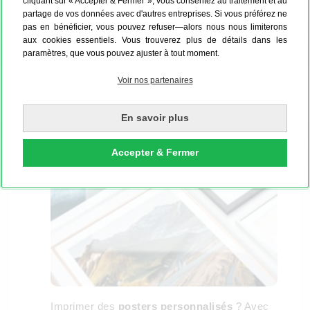
cliquant sur « Accepter & Fermer », vous consentez au traitement et au
Disponible en 48h Express
partage de vos données avec d'autres entreprises. Si vous préférez ne
pas en bénéficier, vous pouvez refuser—alors nous nous limiterons
aux cookies essentiels. Vous trouverez plus de détails dans les
À PROPOS DE NOS CADRES
paramètres, que vous pouvez ajuster à tout moment.
Voir nos partenaires
Choisissez le format de votre poster photo
En savoir plus
Accepter & Fermer
Imprimer des
posters personnalisés
? Avec