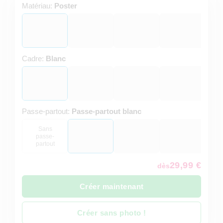
Matériau:
Poster
Cadre:
Blanc
Passe-partout:
Passe-partout blanc
Sans
passe-
partout
29,99 €
dès
Créer maintenant
Créer sans photo !