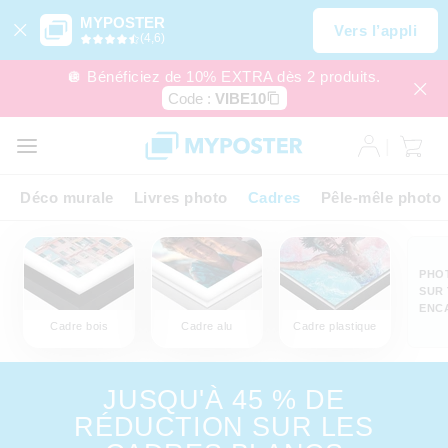
MYPOSTER
Vers l’appli
(4,6)
🪩 Bénéficiez de 10% EXTRA dès 2 produits.
Code :
VIBE10
Déco murale
Livres photo
Cadres
Pêle-mêle photo
PHO
SUR 
ENC
Cadre bois
Cadre alu
Cadre plastique
JUSQU'À 45 % DE
RÉDUCTION SUR LES