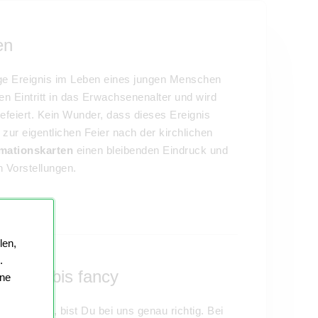
en
ge Ereignis im Leben eines jungen Menschen
n Eintritt in das Erwachsenenalter und wird
feiert. Kein Wunder, dass dieses Ereignis
 zur eigentlichen Feier nach der kirchlichen
mationskarten
einen bleibenden Eindruck und
 Vorstellungen.
len,
.
 fromm bis fancy
ine
den willst, bist Du bei uns genau richtig. Bei