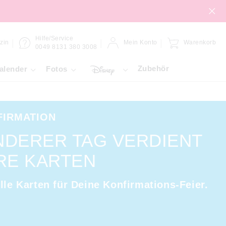
Hilfe/Service
zin
Mein Konto
Warenkorb
0049 8131 380 3008
Zubehör
alender
Fotos
FIRMATION
NDERER TAG VERDIENT
RE KARTEN
lle Karten für Deine Konfirmations-Feier.