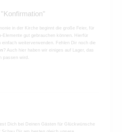
 "Konfirmation"
nie in der Kirche beginnt die große Feier, für
-Elemente gut gebrauchen können. Hierfür
n einfach weiterverwenden. Fehlen Dir noch die
en
? Auch hier haben wir einiges auf Lager, das
n passen wird.
est Dich bei Deinen Gästen für Glückwünsche
 Schau Dir am besten gleich unsere