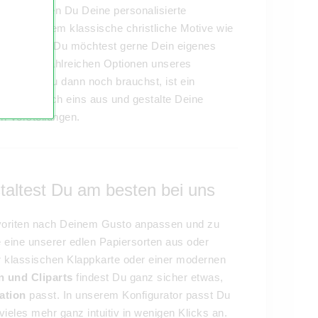
en
, mit denen Du Deine personalisierte
hen vor allem klassische christliche Motive wie
rdergrund. Du möchtest gerne Dein eigenes
 und den zahlreichen Optionen unseres
es, was Du dann noch brauchst, ist ein
sten gleich eins aus und gestalte Deine
 Vorstellungen.
taltest Du am besten bei uns
oriten nach Deinem Gusto anpassen und zu
eine unserer edlen Papiersorten aus oder
r klassischen Klappkarte oder einer modernen
n und Cliparts
findest Du ganz sicher etwas,
ation
passt. In unserem Konfigurator passt Du
ieles mehr ganz intuitiv in wenigen Klicks an.