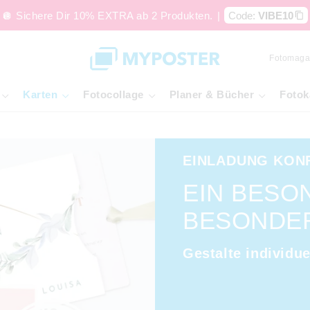
🪩 Sichere Dir 10% EXTRA ab 2 Produkten.
|
Code:
VIBE10
Fotomaga
Karten
Fotocollage
Planer & Bücher
Fotok
EINLADUNG KON
EIN BESO
BESONDE
Gestalte individue