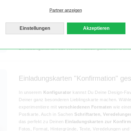
uns findest Du
über 50 verschiedene Design-Vorlag
Partner anzeigen
Einladung zur Konfirmation gestalten kannst. Dabei ste
Fische, Kreuze, Tauben oder Eukalyptus-Zweige im Vo
Design erstellen? Mit unseren Blanko Design Vorlagen
Einstellungen
Akzeptieren
Kartenkonfigurators
klappt das im Handumdrehen. All
schönes Foto Deines Konfirmationskindes. Suche am be
Einladungskarten zur Konfirmation
ganz nach Deinen
Einladungskarten "Konfirmation" ges
In unserem
Konfigurator
kannst Du Deine Design-Fav
Deiner ganz besonderen Lieblingskarte machen. Wähle 
experimentiere mit
verschiedenen Formaten
wie eine
Postkarte. Auch in Sachen
Schriftarten, Veredelunge
das perfekt zu Deinen
Einladungskarten zur Konfirm
Fotos, Format, Hintergründe, Texte, Veredelungen und v