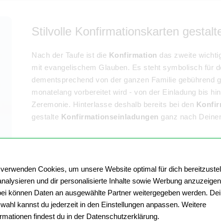
Stilvolle Konfirmationskarten gestalt
Nach der Taufe ist die
Konfirmation
das zweite wichti
mit evangelischem Glauben. Es steht symbolisch für de
dementsprechend von der ganzen Familie gebührend ge
monatelang vorbereitet wird - von der Einladung bis hin
Zeremonie. Hinterlasse deshalb bereits bei den
Konfir
gestalte
Konfirmationseinladungen
ganz nach Deinen
 verwenden Cookies, um unsere Website optimal für dich bereitzustel
analysieren und dir personalisierte Inhalte sowie Werbung anzuzeigen
Deine Einladung "Konfirmation" von
ei können Daten an ausgewählte Partner weitergegeben werden. De
wahl kannst du jederzeit in den Einstellungen anpassen. Weitere
Wenn Du stilsicher zur Konfirmation Deines Kindes einla
ormationen findest du in der Datenschutzerklärung.