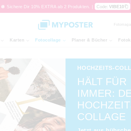
🪩 Sichere Dir 10% EXTRA ab 2 Produkten.
|
Code:
VIBE10
Fotomaga
Karten
Fotocollage
Planer & Bücher
Fotok
HOCHZEITS-COL
HÄLT FÜR
IMMER: D
HOCHZEIT
COLLAGE
Jetzt aus hübsche