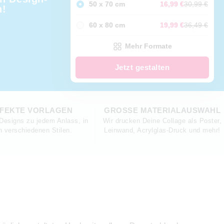
50 x 70 cm
16,99 €
30,99 €
n!
60 x 80 cm
19,99 €
36,49 €
Mehr Formate
Jetzt gestalten
FEKTE VORLAGEN
GROSSE MATERIALAUSWAHL
Designs zu jedem Anlass, in
Wir drucken Deine Collage als Poster,
n verschiedenen Stilen.
Leinwand, Acrylglas-Druck und mehr!