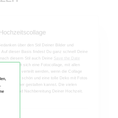
Hochzeitscollage
edanken über den Stil Deiner Bilder und
. Auf dieser Basis findest Du ganz schnell Deine
 nach diesem Stil auch Deine
Save the Date
paar eignet sich eine Fotocollage, mit allen
geschenk verteilt werden, wenn die Collage
. Auch sehr schön und eine tolle Deko mit Fotos
len,
gen-Designer gestalten kannst. Die vielen
.
der Vor- und Nachbereitung Deiner Hochzeit.
ine