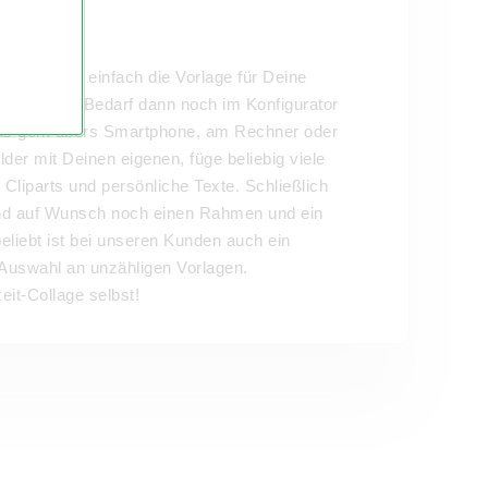
age
ähle ganz einfach die Vorlage für Deine
st diese bei Bedarf dann noch im Konfigurator
 das geht übers Smartphone, am Rechner oder
lder mit Deinen eigenen, füge beliebig viele
Cliparts und persönliche Texte. Schließlich
nd auf Wunsch noch einen Rahmen und ein
eliebt ist bei unseren Kunden auch ein
e Auswahl an unzähligen Vorlagen.
it-Collage selbst!