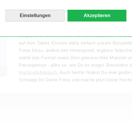
Deine Hochzeit - Deine Hochzeitcoll
Einstellungen
Akzeptieren
Bei unseren Design-Vorlagen wirst Du zum Ja-Sager! W
Collage „Hochzeit“, die Dir am besten gefällt. Du kann
umgestalten und komplett individuell anpassen - und
auf dem Tablet. Ersetze dafür einfach unsere Beispielbi
Fotos hinzu, ändere den Hintergrund, ergänze hübsche 
wähle das Format sowie Dein gewünschtes Material u
Passepartout - alles so, wie Du es magst. Besonders b
Hochzeitsfotobuch
. Auch hierfür findest Du eine groß
Schnapp Dir Deine Fotos und mache jetzt Deine Hochze