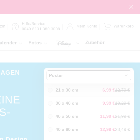
Hilfe/Service
zin
Mein Konto
Warenkorb
0049 8131 380 3008
Zubehör
alender
Fotos
LAGEN
Poster
21 x 30 cm
6,99 €
12,79 €
EINE
30 x 40 cm
9,99 €
18,29 €
S-
40 x 50 cm
11,99 €
21,99 €
40 x 60 cm
12,99 €
23,49 €
n Design-