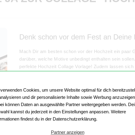
Denk schon vor dem Fest an Deine 
Mach Dir am besten schon vor der Hochzeit ein paar G
darüber, welche Motive unbedingt enthalten sein sollen
perfekte Hochzeit Collage Vorlage! Zudem lassen sich
Karten
gestalten. Aber auch als Geschenk für das Braut
schönen Momenten. Ebenso kann eine Collage als Gast
die lustigsten Fotos der Gäste mit dem Brautpaar zeigt
 verwenden Cookies, um unsere Website optimal für dich bereitzustel
ist ein
Hochzeitsbanner
, den Du auch in unserem Colla
analysieren und dir personalisierte Inhalte sowie Werbung anzuzeigen
kreativen Möglichkeiten bei MYPOSTER helfen Dir bei 
ei können Daten an ausgewählte Partner weitergegeben werden. De
wahl kannst du jederzeit in den Einstellungen anpassen. Weitere
Gestalte jetzt Deine Hochzeitscollage!
ormationen findest du in der Datenschutzerklärung.
Partner anzeigen