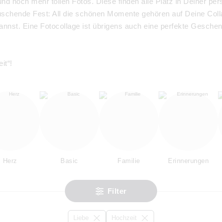
d noch mehr tollen Fotos. Diese finden alle Platz in Deiner per
auschende Fest: All die schönen Momente gehören auf Deine Coll
annst. Eine Fotocollage ist übrigens auch eine perfekte Geschen
it“!
Herz
Basic
Familie
Erinnerungen
Filter
Liebe
Hochzeit