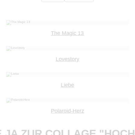
The Magic 13
Lovestory
Liebe
Polaroid-Herz
 JA ZUR COLLAGE "HOCH