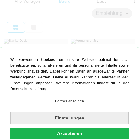
Alle Vorlagen
Basic
Easy
Li
Empfehlung
Blanko-Design
Moments of Joy
Wir verwenden Cookies, um unsere Website optimal für dich
bereitzustellen, zu analysieren und dir personalisierte Inhalte sowie
Werbung anzuzeigen. Dabei können Daten an ausgewählte Partner
The Magic 13
Best Moments
weitergegeben werden. Deine Auswahl kannst du jederzeit in den
Einstellungen anpassen. Weitere Informationen findest du in der
Datenschutzerklärung.
The Fab Five
Life is short
Partner anzeigen
Einstellungen
28 Stories
15 Memories Made
Akzeptieren