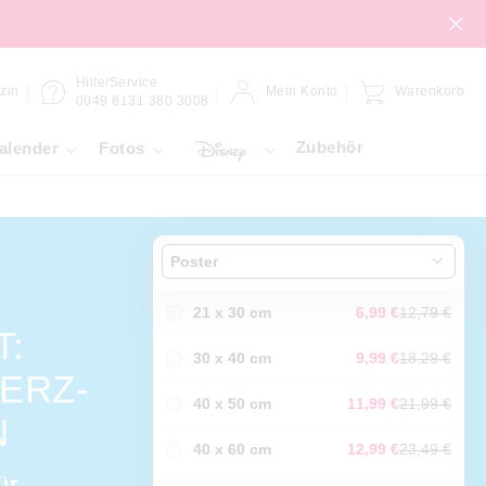
Hilfe/Service
zin
Mein Konto
Warenkorb
0049 8131 380 3008
Zubehör
alender
Fotos
Poster
21 x 30 cm
6,99 €
12,79 €
T:
30 x 40 cm
9,99 €
18,29 €
ERZ-
40 x 50 cm
11,99 €
21,99 €
N
40 x 60 cm
12,99 €
23,49 €
ür