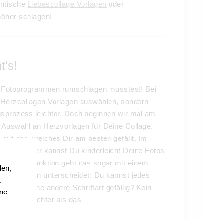
antische
Liebescollage Vorlagen
oder
höher schlagen!
t's!
en Fotoprogrammen rumschlagen musstest! Bei
 Herzcollagen Vorlagen auswählen, sondern
sprozess leichter. Doch beginnen wir mal am
e Auswahl an Herzvorlagen für Deine Collage.
auf das, welches Dir am besten gefällt. Im
gurator. Hier kannst Du kinderleicht Deine Fotos
r Autofill Funktion geht das sogar mit einem
len,
en anderen unterscheidet: Du kannst jedes
.
isieren. Eine andere Schriftart gefällig? Kein
ine
 Nichts leichter als das!