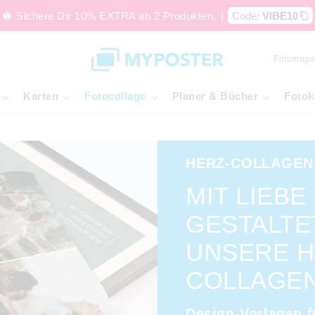
🪩 Sichere Dir 10% EXTRA ab 2 Produkten.
|
Code:
VIBE10
Fotomaga
Karten
Fotocollage
Planer & Bücher
Fotok
HERZ-COLLAGEN
MIT LIEBE
GESTALTE
UNSERE H
COLLAGE
Design-Vorlagen f