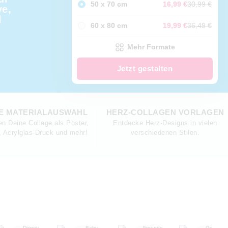
50 x 70 cm
16,99 €
30,99 €
ve,
l
60 x 80 cm
19,99 €
36,49 €
Mehr Formate
Jetzt gestalten
E MATERIALAUSWAHL
HERZ-COLLAGEN VORLAGEN
en Deine Collage als Poster,
Entdecke Herz-Designs in vielen
 Acrylglas-Druck und mehr!
verschiedenen Stilen.