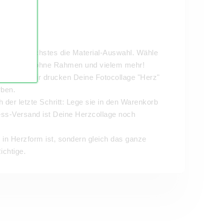
folgt als nächstes die Material-Auswahl. Wähle
s, mit oder ohne Rahmen und vielem mehr!
mwelt: Wir drucken Deine Fotocollage "Herz"
rben.
och der letzte Schritt: Lege sie in den Warenkorb
ress-Versand ist Deine Herzcollage noch
e in Herzform ist, sondern gleich das ganze
chtige.