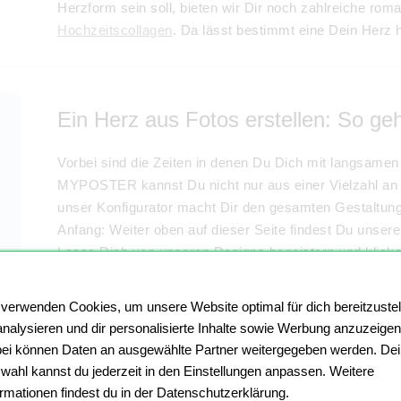
Herzform sein soll, bieten wir Dir noch zahlreiche rom
Hochzeitscollagen
. Da lässt bestimmt eine Dein Herz 
Ein Herz aus Fotos erstellen: So geh
Vorbei sind die Zeiten in denen Du Dich mit langsam
MYPOSTER kannst Du nicht nur aus einer Vielzahl an
unser Konfigurator macht Dir den gesamten Gestaltung
Anfang: Weiter oben auf dieser Seite findest Du unser
Lasse Dich von unseren Designs begeistern und klicke 
nächsten Schritt landest Du in unserem Collagen-Konfi
hinzufügen und sie in der Herzcollage anordnen. Mit de
 verwenden Cookies, um unsere Website optimal für dich bereitzustel
Klick! Was eine MYPOSTER Herzcollage jedoch von all
analysieren und dir personalisierte Inhalte sowie Werbung anzuzeigen
noch so kleine Design-Element in der Vorlage individual
ei können Daten an ausgewählte Partner weitergegeben werden. De
Problem! Hintergrund ändern? Klar! Clip-Arts einbauen?
wahl kannst du jederzeit in den Einstellungen anpassen. Weitere
ormationen findest du in der Datenschutzerklärung.