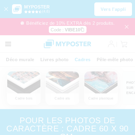
MYPOSTER
Vers l’appli
(4,6)
🪩 Bénéficiez de 10% EXTRA dès 2 produits.
Code :
VIBE10
Déco murale
Livres photo
Cadres
Pêle-mêle photo
PHO
SUR 
ENC
Cadre bois
Cadre alu
Cadre plastique
POUR LES PHOTOS DE
CARACTÈRE : CADRE 60 X 90