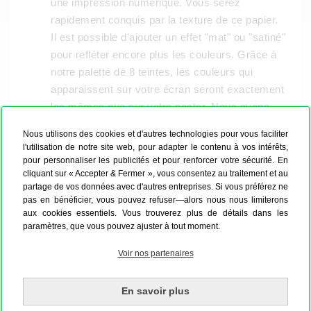
une impression numérique. Vous serez
rapidement conquis par la texture de ce papier.
Il est possible d'ajouter un effet "mat" ou "satiné"
pour refléter encore plus les couleurs. Grâce à
notre palette de 8 teintes, les couleurs qui
apparaissent sur votre écran seront exactement
les mêmes que sur votre poster. Nous avons
recours à des produits sans solvant et qui ne
Nous utilisons des cookies et d'autres technologies pour vous faciliter
sont pas nocifs pour l'environnement.
l'utilisation de notre site web, pour adapter le contenu à vos intérêts,
pour personnaliser les publicités et pour renforcer votre sécurité. En
cliquant sur « Accepter & Fermer », vous consentez au traitement et au
Une photo encadrée sur mesure
partage de vos données avec d'autres entreprises. Si vous préférez ne
pas en bénéficier, vous pouvez refuser—alors nous nous limiterons
aux cookies essentiels. Vous trouverez plus de détails dans les
paramètres, que vous pouvez ajuster à tout moment.
Voir nos partenaires
En savoir plus