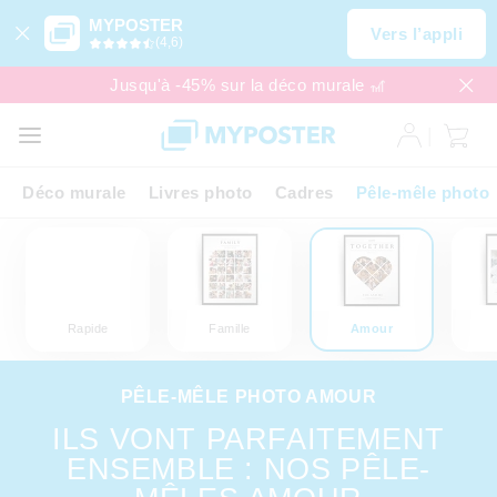
MYPOSTER
Vers l’appli
(4,6)
Jusqu'à -45% sur la déco murale 🎢
Déco murale
Livres photo
Cadres
Pêle-mêle photo
Rapide
Famille
Amour
PÊLE-MÊLE PHOTO AMOUR
ILS VONT PARFAITEMENT
ENSEMBLE : NOS PÊLE-