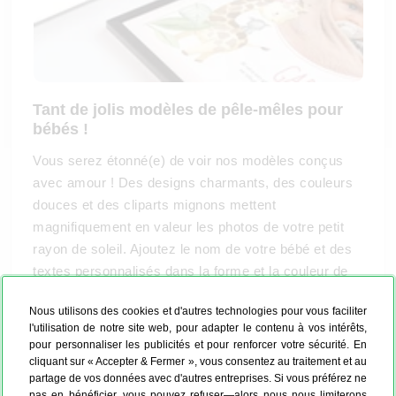
Tant de jolis modèles de pêle-mêles pour
bébés !
Vous serez étonné(e) de voir nos modèles conçus
avec amour ! Des designs charmants, des couleurs
douces et des cliparts mignons mettent
magnifiquement en valeur les photos de votre petit
rayon de soleil. Ajoutez le nom de votre bébé et des
textes personnalisés dans la forme et la couleur de
votre choix. Créez votre pêle-mêle bébé pour vous-
Nous utilisons des cookies et d'autres technologies pour vous faciliter
même, comme décoration pour la chambre de votre
l'utilisation de notre site web, pour adapter le contenu à vos intérêts,
enfant ou comme cadeau idéal du petit-fils à ses
pour personnaliser les publicités et pour renforcer votre sécurité. En
grands-parents.
cliquant sur « Accepter & Fermer », vous consentez au traitement et au
partage de vos données avec d'autres entreprises. Si vous préférez ne
pas en bénéficier, vous pouvez refuser—alors nous nous limiterons