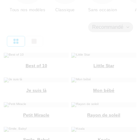
Tous nos modèles
Classique
Sans occasion
Am
Recommandé
Best of 10
Little Star
Je suis là
Mon bébé
Petit Miracle
Rayon de soleil
Smile, Baby!
Koala