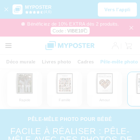
MYPOSTER
Vers l’appli
(4,6)
🪩 Bénéficiez de 10% EXTRA dès 2 produits.
Code :
VIBE10
Déco murale
Livres photo
Cadres
Pêle-mêle photo
Rapide
Famille
Amour
PÊLE-MÊLE PHOTO POUR BÉBÉ
FACILE À RÉALISER : PÊLE-
MÊLE AVEC DES PHOTOS DE