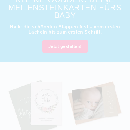
EILENSTEINKARTEN FÜRS B
ABY
Halte die schönsten Etappen fest – vom ersten
Lächeln bis zum ersten Schritt.
Jetzt gestalten!