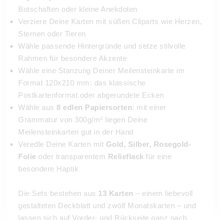
Botschaften oder kleine Anekdoten
Verziere Deine Karten mit süßen Cliparts wie Herzen,
Sternen oder Tieren
Wähle passende Hintergründe und setze stilvolle
Rahmen für besondere Akzente
Wähle eine Stanzung Deiner Meilensteinkarte im
Format 120x210 mm: das klassische
Postkartenformat oder abgerundete Ecken
Wähle aus
8 edlen Papiersorten
: mit einer
Grammatur von 300g/m² liegen Deine
Meilensteinkarten gut in der Hand
Veredle Deine Karten mit
Gold, Silber, Rosegold-
Folie
oder transparentem
Relieflack
für eine
besondere Haptik
Die Sets bestehen aus
13 Karten
– einem liebevoll
gestalteten Deckblatt und zwölf Monatskarten – und
lassen sich auf Vorder- und Rückseite ganz nach