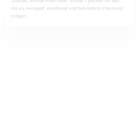
Dumbo, Winnie Pooh oder Simba – perfekt für alle,
die es verspielt, emotional und besonders charmant
mögen.