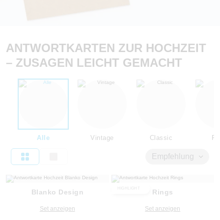
ANTWORTKARTEN ZUR HOCHZEIT
– ZUSAGEN LEICHT GEMACHT
Alle
Vintage
Classic
Flo
Empfehlung
HIGHLIGHT
Blanko Design
Rings
Set anzeigen
Set anzeigen