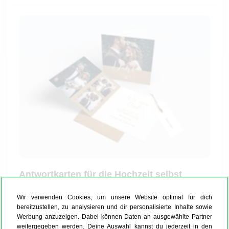
Antwortkarten für die Hochzeit selbst
gestalten – so leicht geht das
Wir verwenden Cookies, um unsere Website optimal für dich
Auch Eure Gäste sagen: Ja, ich will! Und legt Eurer
bereitzustellen, zu analysieren und dir personalisierte Inhalte sowie
Hochzeitseinladung
eine Antwortkarte bei, können sie
Werbung anzuzeigen. Dabei können Daten an ausgewählte Partner
weitergegeben werden. Deine Auswahl kannst du jederzeit in den