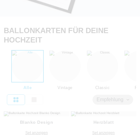
BALLONKARTEN FÜR DEINE
HOCHZEIT
Alle
Vintage
Classic
Flo
Empfehlung
Blanko Design
Herzblatt
Set anzeigen
Set anzeigen