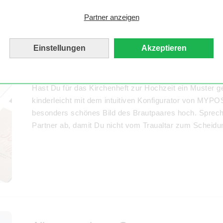
Er wird Ihnen auch sagen, wann Ihr Ja sagen und die 
nebensächlich.
Partner anzeigen
Einstellungen
Akzeptieren
Das Kirchenheft zur Hochzeit kommt 
Hast Du für das Kirchenheft zur Hochzeit ein Muster g
kinderleicht mit dem intuitiven Konfigurator von MYPO
besonders schönes Bild des Brautpaares hoch. Sprech
Partner ab, damit Du nicht vom Traualtar zum Scheidun