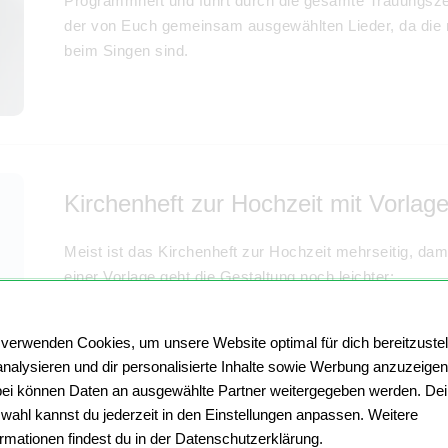
Programmheft und führt durch die gesamte Trauungszer
der von Euch gemeinsam ausgewählten Lieder, da die m
beim Singen sind.
Kirchenheft zur Hochzeit mit Vorlage
Meist ist das Kirchenheft zur Hochzeit mehrseitig, damit
einer Vorlage geht die Gestaltung noch leichter:
Wählt ein passendes Design: Romantisch verspielt
dabei.
 verwenden Cookies, um unsere Website optimal für dich bereitzustel
Sucht eine passende Schriftart aus: Druckbuchsta
analysieren und dir personalisierte Inhalte sowie Werbung anzuzeigen
Wahl.
ei können Daten an ausgewählte Partner weitergegeben werden. De
Papiersorte festlegen: Zehn hochwertige Papiere
wahl kannst du jederzeit in den Einstellungen anpassen. Weitere
Ein heißer Tipp: Wisst Ihr selbst nicht so genau, wie di
ormationen findest du in der Datenschutzerklärung.