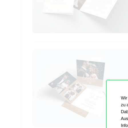
Wir
zu 
Dab
Aus
Inf