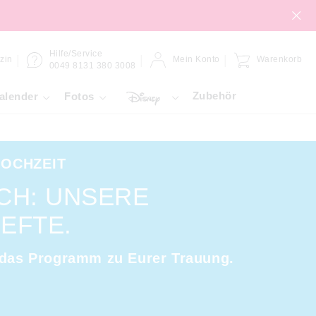
Hilfe/Service
zin
Mein Konto
Warenkorb
0049 8131 380 3008
Zubehör
alender
Fotos
HOCHZEIT
CH: UNSERE
EFTE.
 das Programm zu Eurer Trauung.