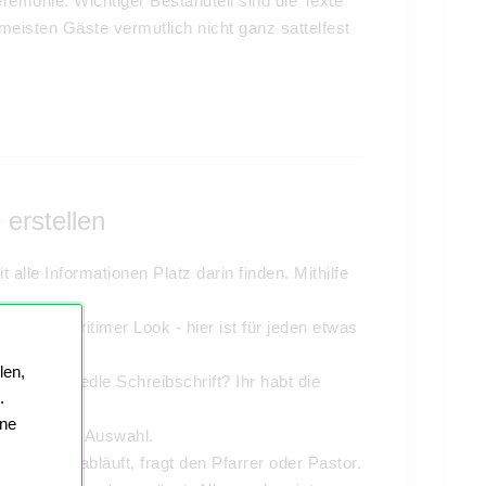
emonie. Wichtiger Bestandteil sind die Texte
eisten Gäste vermutlich nicht ganz sattelfest
 erstellen
 alle Informationen Platz darin finden. Mithilfe
 oder maritimer Look - hier ist für jeden etwas
len,
ben oder edle Schreibschrift? Ihr habt die
.
ine
 stehen zur Auswahl.
e Hochzeit abläuft, fragt den Pfarrer oder Pastor.