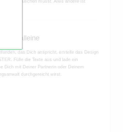
Ringe austauschen müsst. Alles andere ist
nicht alleine
efunden, das Dich anspricht, erstelle das Design
STER. Fülle die Texte aus und lade ein
e Dich mit Deiner Partnerin oder Deinem
gsanwalt durchgereicht wirst.