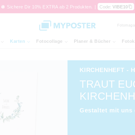
🪩 Sichere Dir 10% EXTRA ab 2 Produkten.
|
Code:
VIBE10
Fotomaga
Karten
Fotocollage
Planer & Bücher
Fotok
KIRCHENHEFT - 
TRAUT EU
KIRCHENH
Gestaltet mit uns