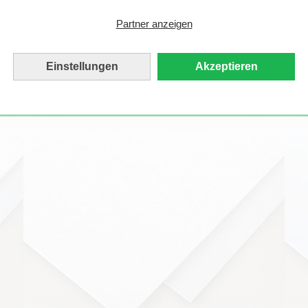
perfekt als Einlegeblatt für Deine Karte. Mit 150
g/qm ist es extra leicht, und die durchsichtige
Partner anzeigen
Optik sorgt für einen tollen Effekt. Als besondere
Kombination könnt Ihr unser Transparentpapier
auch im Kartenfächer und in anderen
Einstellungen
Akzeptieren
Sonderformaten bestellen!