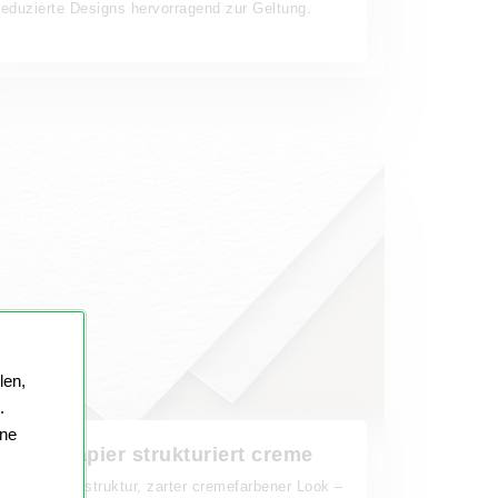
reduzierte Designs hervorragend zur Geltung.
len,
.
ine
Büttenpapier strukturiert creme
Feine Büttenstruktur, zarter cremefarbener Look –