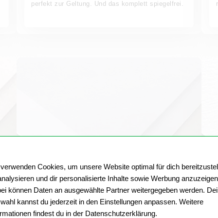
perfekt zur Geltung. Und das komplett spiegelfrei.
 verwenden Cookies, um unsere Website optimal für dich bereitzustel
analysieren und dir personalisierte Inhalte sowie Werbung anzuzeigen
ei können Daten an ausgewählte Partner weitergegeben werden. De
Transparentpapier
wahl kannst du jederzeit in den Einstellungen anpassen. Weitere
ormationen findest du in der Datenschutzerklärung.
Unser milchig-transparentes Feinpapier eignet sich