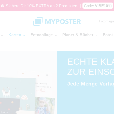
🪩 Sichere Dir 10% EXTRA ab 2 Produkten.
|
Code:
VIBE10
Fotomaga
Karten
Fotocollage
Planer & Bücher
Fotok
ECHTE KL
ZUR EINS
Jede Menge Vorlag