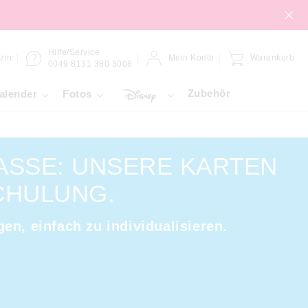
Hilfe/Service
zin
Mein Konto
Warenkorb
0049 8131 380 3008
Zubehör
alender
Fotos
ASSE: UNSERE KARTEN
CHULUNG.
en, einfach zu individualisieren.