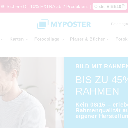
🪩 Sichere Dir 10% EXTRA ab 2 Produkten.
|
Code:
VIBE10
Fotomaga
Karten
Fotocollage
Planer & Bücher
Fotok
BILD MIT RAHME
BIS ZU 45
RAHMEN
Kein 08/15 – erleb
Rahmenqualität a
eigener Herstellu