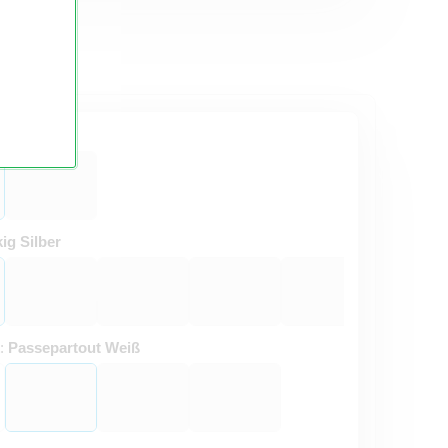
ter
ig Silber
t:
Passepartout Weiß