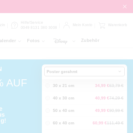
Hilfe/Service
zin
Mein Konto
Warenkorb
0049 8131 380 3008
Zubehör
alender
Fotos
N
Poster gerahmt
% AUF
30 x 21 cm
34,99 €
63,79 €
40 x 30 cm
40,99 €
74,29 €
e
50 x 40 cm
49,99 €
90,99 €
us
ng!
60 x 40 cm
60,99 €
111,49 €