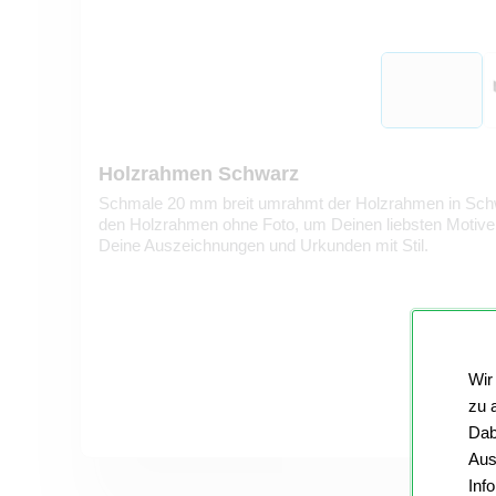
Holzrahmen Schwarz
Schmale 20 mm breit umrahmt der Holzrahmen in Schwa
den Holzrahmen ohne Foto, um Deinen liebsten Motiv
Deine Auszeichnungen und Urkunden mit Stil.
Wir
zu 
Dab
Aus
Inf