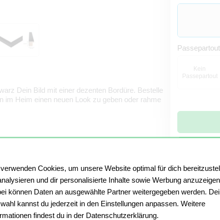
Passepartou
Kein
Passepartout
rz Dein Bild mit einer dezenten Bordüre. Bestelle
en im Heim einen neuen Look zu geben oder rahme
 verwenden Cookies, um unsere Website optimal für dich bereitzustel
Produktionsze
analysieren und dir personalisierte Inhalte sowie Werbung anzuzeigen
Auch als 
ei können Daten an ausgewählte Partner weitergegeben werden. De
wahl kannst du jederzeit in den Einstellungen anpassen. Weitere
ormationen findest du in der Datenschutzerklärung.