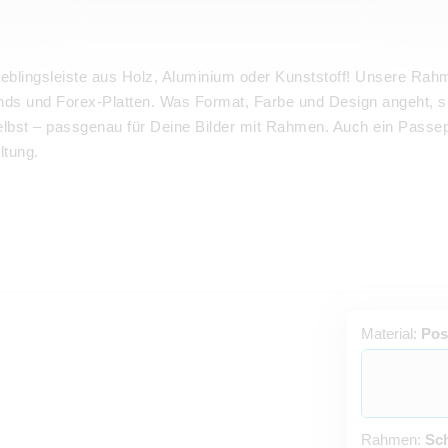
ieblingsleiste aus Holz, Aluminium oder Kunststoff! Unsere Rahm
ds und Forex-Platten. Was Format, Farbe und Design angeht, si
selbst – passgenau für Deine Bilder mit Rahmen. Auch ein Passe
ltung.
Material:
Pos
Rahmen:
Sc