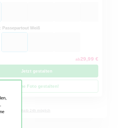
t:
Passepartout Weiß
29,99 €
ab
Jetzt gestalten
Ohne Foto gestalten!
len,
it 4 Werktage
.
Express innerhalb 24h möglich
ine