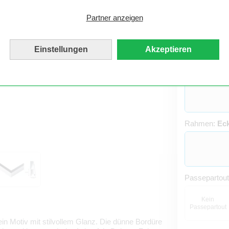
Partner anzeigen
Einstellungen
Akzeptieren
Material:
Pos
Rahmen:
Eck
Passepartou
Kein
Passepartout
in Motiv mit stilvollem Glanz. Die dünne Bordüre