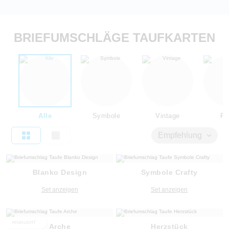
BRIEFUMSCHLÄGE TAUFKARTEN
Alle
Symbole
Vintage
Flo
Empfehlung
Blanko Design
Symbole Crafty
Set anzeigen
Set anzeigen
HIGHLIGHT
Arche
Herzstück