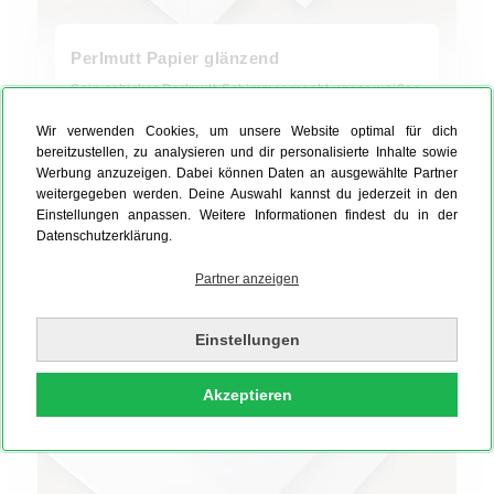
Perlmutt Papier glänzend
Sein schicker Perlmutt-Schimmer macht unser weißes
Majestic Digital Feinpapier zu etwas ganz
Wir verwenden Cookies, um unsere Website optimal für dich
Besonderem – und Deine Karten gleich mit! Mit 290
bereitzustellen, zu analysieren und dir personalisierte Inhalte sowie
g/qm liegt es gut in der Hand und verleiht Deinen
Werbung anzuzeigen. Dabei können Daten an ausgewählte Partner
Designs und Motiven einen edlen Glanz.
weitergegeben werden. Deine Auswahl kannst du jederzeit in den
Einstellungen anpassen. Weitere Informationen findest du in der
Datenschutzerklärung.
Partner anzeigen
Einstellungen
Akzeptieren