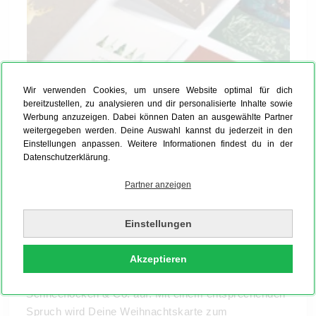
Wir verwenden Cookies, um unsere Website optimal für dich
Persönliche Weihnachtskarten gestalten
bereitzustellen, zu analysieren und dir personalisierte Inhalte sowie
Ob Familienmitglieder, Freunde oder die netten
Werbung anzuzeigen. Dabei können Daten an ausgewählte Partner
weitergegeben werden. Deine Auswahl kannst du jederzeit in den
Nachbarn: Über liebevoll designte Karten freut sich
Einstellungen anpassen. Weitere Informationen findest du in der
einfach jeder. Bei MYPOSTER entwirfst Du Deine
Datenschutzerklärung.
privaten
Weihnachtskarten mit Texten und Fotos
Partner anzeigen
ganz nach Deinem Geschmack. Wie wäre es zum
Beispiel mit einem lustigen Familienfoto im
weihnachtlichen Outfit oder mit einem Motiv einer
Einstellungen
verschneiten Winterlandschaft? Oder Du lichtest
Deine Haustiere ab und peppst Dein Design mit
Akzeptieren
weihnachtlichen Elementen wie Tannenzweigen,
Schneeflocken & Co. auf. Mit einem entsprechenden
Spruch wird Deine Weihnachtskarte zum