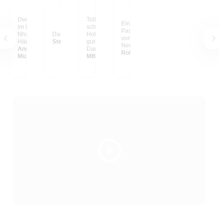
Der Ho-Chi-Minh-Pfad
Tolles s/w Foto in einem
Ein gerahmtes Bild mit
im Nationalpark Phong-
schwarzen
Passepartout. Ein Motiv
Nha-Ke-Bang, Vietnam.
Dades-Tal, Marrokko
Holzrahmen. Super
von meiner
Hängt am Esstisch.
Stefan aus Zürich
gute Qualität! Vielen
Neuseeland Reise.
Angelina & Sergej aus
Dank myposter
Robert Schäfer
München
MB aus Frankfurt