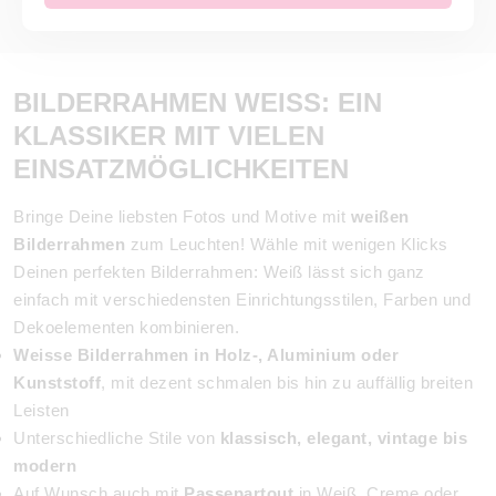
BILDERRAHMEN WEISS: EIN K
LASSIKER MIT VIELEN E
INSATZMÖGLICHKEITEN
Bringe Deine liebsten Fotos und Motive mit
weißen
Bilderrahmen
zum Leuchten! Wähle mit wenigen Klicks
Deinen perfekten Bilderrahmen: Weiß lässt sich ganz
einfach mit verschiedensten Einrichtungsstilen, Farben und
Dekoelementen kombinieren.
Weisse Bilderrahmen in Holz-, Aluminium oder
Kunststoff
, mit dezent schmalen bis hin zu auffällig breiten
Leisten
Unterschiedliche Stile von
klassisch, elegant, vintage bis
modern
Auf Wunsch auch mit
Passepartout
in Weiß, Creme oder