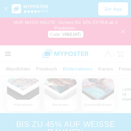
MYPOSTER
Zur App
(4,6)
NUR NOCH HEUTE: Sichere Dir 10% EXTRA ab 2
Produkten.
Code:
VIBE10
Wandbilder
Fotobuch
Bilderrahmen
Karten
Fotoc
LEI
IM
RAH
Holzrahmen
Alurahmen
Kunststoffrahmen
BIS ZU 45% AUF WEISSE R